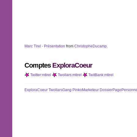
Marc Tirel - Présentation
from
ChristopheDucamp
.
Comptes
ExploraCoeur
Twitter:mtirel
Twollars:mtirel
TwitBank:mtirel
ExploraCoeur
TwollarsGang
PinkoMarketeur
DossierPagePersonne