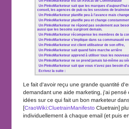
Un PinkoMarketeur est un Avocat de Communauté
Un PinkoMarketeur sait que les marques d'aujourd'hui n
conseil, les agences de pub ou les sessions de brainsto
Un PinkoMarketeur planifie peu à l'avance mais chang
Un PinkoMarketeur planifie peu et change constammen
Un PinkoMarketeur ne répond pas seulement aux besoi
aussi que les besoins surgiront demain.
Un PinkoMarketeur récompense les membres de la com
Un PinkoMarketeur s'implique dans sa communauté en
Un PinkoMarketeur est client utilisateur de son offre,
Un PinkoMarketeur sait quand faire marche arrière
Un PinkoMarketeur apprend à utiliser tous les nouveaux
Un PinkoMarketeur ne se prend jamais lui-même au sér
Un PinkoMarketeur sait que vous n'avez pas besoin d'
Ecrivez la suite :
Le fait d'avoir reçu une grande quantité d'
demandant une aide marketing, j'ai pensé 
idées sur ce qui fait un bon marketeur dans 
[
CraoWiki
:
CluetrainManifesto
Cluetrain] pl
individuellement à chaque email (et puis en 