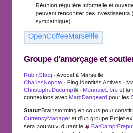
Réunion régulière informelle et ouver
peuvent rencontrer des investisseurs 
sympathique)
OpenCoffeeMarseille
Groupe
d'amorçage et soutie
RubinSfadj
- Avocat à Marseille
CharlesNepote
- Fing Identités Actives - Ma
ChristopheDucamp
-
MonnaieLibre
et fa
connexions avec
MarcDangeard
pour les
Statut
:Brainstorming en cours pour constit
CurrencyManager
et d'un groupe Projet ex
sera poursuivi durant le
BarCamp:Erepu