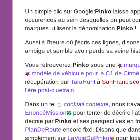
Un simple clic sur Google:
Pinko
laisse app
occurences au sein desquelles on peut c
marques utilisent la dénomination
Pinko
!
Aussi à l'heure où j'écris ces lignes, diso
ambigu et semble avoir perdu sa veine hist
Vous retrouverez
Pinko
sous une
marqu
modèle de véhicule pour la C1 de Citroë
récupération par
TaraHunt
à
SanFrancisco
l'ère post-cluetrain
.
Dans un tel
cocktail contexte
, nous trava
EnoncéMission
pour tenter de décrire l'att
décrite par
Pinko
et ses perspectives en f
PlanDeRoute
encore fixé. Disons que dans 
simplement sur
LaVoieDuPinko
pour loca