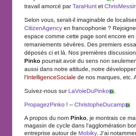
travail amorcé par
TaraHunt
et
ChrisMessi
Selon vous, serait-il imaginable de localise
CitizenAgency
en francophonie ? Rejoignez
espace comme cette page sont encore en 
remaniements sévères. Des premiers essai
déposés ci et là. Nos premières discussion
Pinko
pourrait avoir du sens non seulemen
aussi dans notre attitude, notre développ
l'
IntelligenceSociale
de nos marques, etc.
Suivez-nous sur
LaVoieDuPinko
.
PropagezPinko
! --
ChristopheDucamp
A propos du nom
Pinko
, je montrais ce ma
magasin de cycle dans l'agglomération bo
entreprise autour de
Mobiky
. J'ai notammen