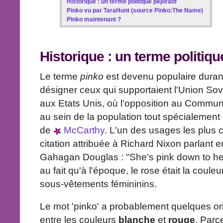
Historique : un terme politique péjoratif
Pinko vu par TaraHunt (source Pinko:The Name)
Pinko maintenant ?
Historique : un terme politiq
Le terme
pinko
est devenu populaire durant
désigner ceux qui supportaient l'Union Sovié
aux Etats Unis, où l'opposition au Commun
au sein de la population tout spécialement
de
McCarthy
. L'un des usages les plus
citation attribuée à Richard Nixon parlant
Gahagan Douglas : "She's pink down to he
au fait qu'à l'époque, le rose était la coul
sous-vêtements fémininins.
Le mot 'pinko' a probablement quelques ori
entre les couleurs
blanche
et
rouge
. Parc