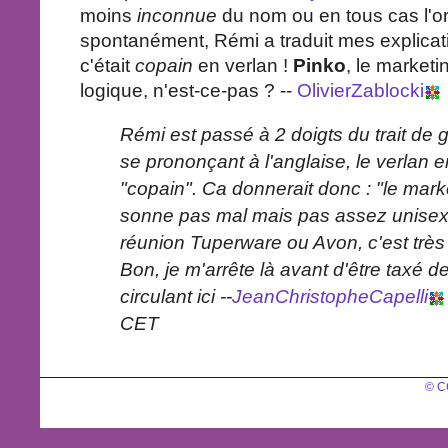
moins
inconnue
du nom ou en tous cas l'o
spontanément, Rémi a traduit mes explicat
c'était
copain
en verlan !
Pinko
, le marketi
logique, n'est-ce-pas ? --
OlivierZablocki
Rémi est passé à 2 doigts du trait de
se prononçant à l'anglaise, le verlan e
"copain". Ca donnerait donc : "le mark
sonne pas mal mais pas assez unisex
réunion Tuperware ou Avon, c'est trè
Bon, je m'arrête là avant d'être taxé d
circulant ici --
JeanChristopheCapelli
CET
© C