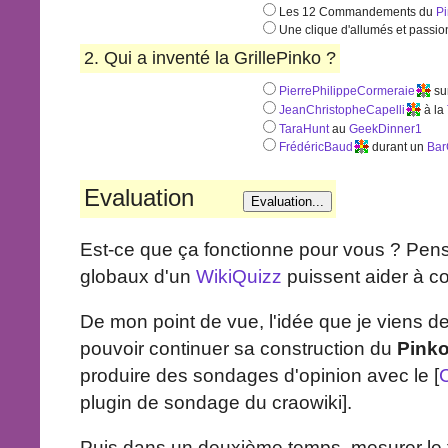
Les 12 Commandements du
P
Une clique d'allumés et passio
2. Qui a inventé la GrillePinko ?
PierrePhilippeCormeraie
su
JeanChristopheCapelli
à la
TaraHunt
au
GeekDinner1
FrédéricBaud
durant un
Ba
Evaluation
Est-ce que ça fonctionne pour vous ? Pens
globaux d'un
WikiQuizz
puissent aider à c
De mon point de vue, l'idée que je viens d
pouvoir continuer sa construction du
Pink
produire des sondages d'opinion avec le [
plugin de sondage du craowiki].
Puis dans un deuxième temps, mesurer le ta