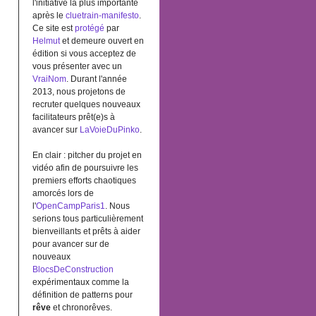
l'initiative la plus importante
après le
cluetrain-manifesto
.
Ce site est
protégé
par
Helmut
et demeure ouvert en
édition si vous acceptez de
vous présenter avec un
VraiNom
. Durant l'année
2013, nous projetons de
recruter quelques nouveaux
facilitateurs prêt(e)s à
avancer sur
LaVoieDuPinko
.
En clair : pitcher du projet en
vidéo afin de poursuivre les
premiers efforts chaotiques
amorcés lors de
l'
OpenCampParis1
. Nous
serions tous particulièrement
bienveillants et prêts à aider
pour avancer sur de
nouveaux
BlocsDeConstruction
expérimentaux comme la
définition de patterns pour
rêve
et chronorêves.