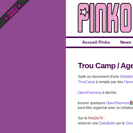
Accueil Pinko
News
Trou Camp
/
Age
Suite au lancement d'une
DataBal
TrouCamp
à remplir par des
Open
OpenPlanning
à décrire :
trouver quelques
OpenPlanners
peut être organisé avec la colla
Sur le
PasDeTir
:
relancer une
DataBalle
sur le
Gro