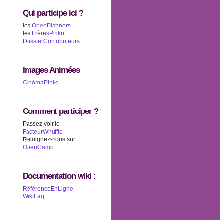
Qui participe ici ?
les
OpenPlanners
les
FrèresPinko
DossierContributeurs
Images Animées
CinémaPinko
Comment participer ?
Passez voir le
FacteurWhuffie
Rejoignez-nous sur
OpenCamp
Documentation wiki :
RéférenceEnLigne
WikiFaq