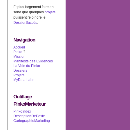
Et plus largement faire en
sorte que quelques
projets
puissent rejoindre le
DossierSuccès
.
Navigation
Accueil
Pinko
?
Mission
Manifeste des Evidences
La Voie du Pinko
Dossiers
Projets
MyData Labs
Outillage
PinkoMarketeur
PinkoIndex
DescriptionDePoste
CartographieMarketing