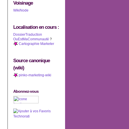
Voisinage
WikiNode
Localisation en cours :
DossierTraduction
OuEstMaCommunauté
?
Cartographie Marketer
Source canonique
(wiki)
pinko-marketing-wiki
Abonnez-vous