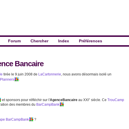
Forum
Chercher
Index
Préférences
nce Bancaire
le
tirée le 9 juin 2008 de
LaCartonnerie
, nous avons désormais isolé un
Planners
.
et sponsors pour réfléchir sur l'
AgenceBancaire
au XXI° siècle. Ce
TrouCamp
boration des membres du
BarCampBank
upe
BarCampBank
?