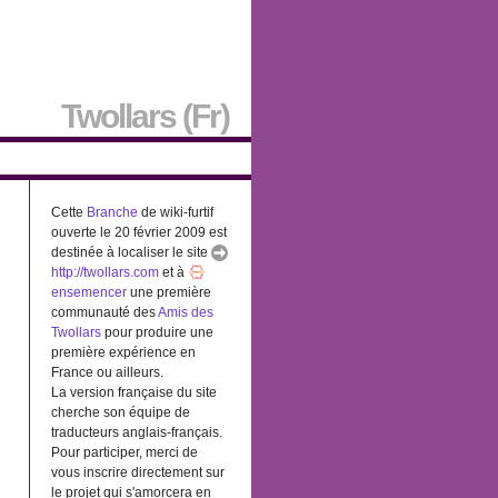
Twollars (Fr)
Cette
Branche
de wiki-furtif
ouverte le 20 février 2009 est
destinée à localiser le site
http://twollars.com
et à
ensemencer
une première
communauté des
Amis des
Twollars
pour produire une
première expérience en
France ou ailleurs.
La version française du site
cherche son équipe de
traducteurs anglais-français.
Pour participer, merci de
vous inscrire directement sur
le projet qui s'amorcera en