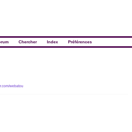
orum
Chercher
Index
Préférences
ter.com/webatou