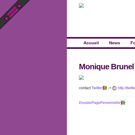
Accueil
News
F
Monique Brunel
contact
Twitter
->
http://twit
DossierPagePersonnelle