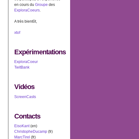
en cours du
Groupe
des
ExploraCoeurs
.
A très bientôt,
xtof
Expérimentations
ExploraCoeur
TwitBank
Vidéos
ScreenCasts
Contacts
EisoKant
(en)
ChristopheDucamp
(fr)
MarcTirel
(fr)