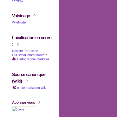
WikiFaq
Voisinage
WikiNode
Localisation en cours
:
DossierTraduction
OuEstMaCommunauté
?
Cartographie Marketer
Source canonique
(wiki)
pinko-marketing-wiki
Abonnez-vous