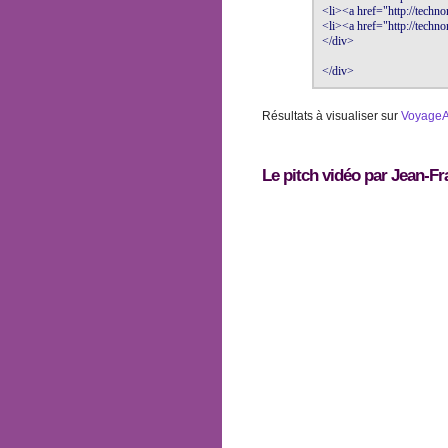
<li><a href="http://techn
<li><a href="http://technor
</div>

</div>
Résultats à visualiser sur
VoyageA
Le pitch vidéo par Jean-