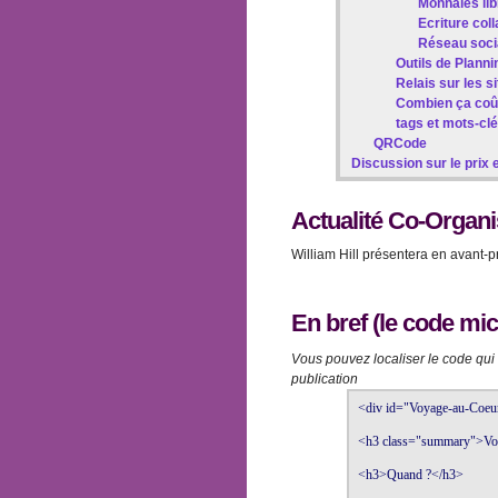
Monnaies lib
Ecriture coll
Réseau socia
Outils de Planni
Relais sur les s
Combien ça coû
tags et mots-clé
QRCode
Discussion sur le prix 
Actualité Co-Organi
William Hill présentera en avant-
En bref (le code mi
Vous pouvez localiser le code qui 
publication
<div id="Voyage-au-Coeur-
<h3 class="summary">Voyag
<h3>Quand ?</h3>
