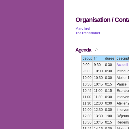
Organisation / Con
MarcTirel
TheTransitioner
Agenda
début
fin
durée
descrip
9:00
9:30
0:30
Accueil
9:30
10:00
0:30
Introduc
10:00
10:30
0:30
Atelier 
10:30
10:45
0:15
Pause
10:45
11:00
0:15
Exercic
11:00
11:30
0:30
Interven
11:30
12:00
0:30
Atelier 
12:00
12:30
0:30
Interven
12:30
13:30
1:00
Déjeun
13:30
13:45
0:15
Redémar
13:45
14:15
0:30
Atelier 