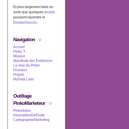
Et plus largement faire en
sorte que quelques
projets
puissent rejoindre le
DossierSuccès
.
Navigation
Accueil
Pinko
?
Mission
Manifeste des Evidences
La Voie du Pinko
Dossiers
Projets
MyData Labs
Outillage
PinkoMarketeur
PinkoIndex
DescriptionDePoste
CartographieMarketing