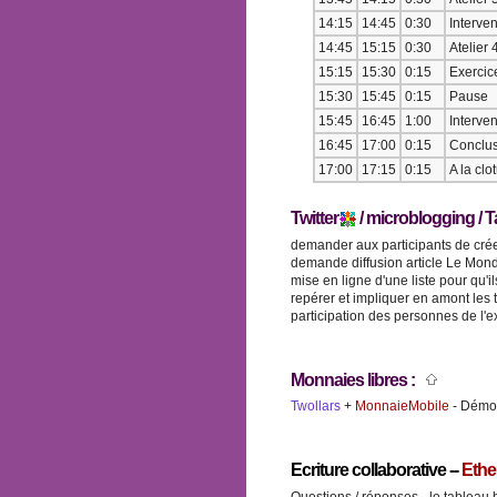
14:15
14:45
0:30
Interven
14:45
15:15
0:30
Atelier 
15:15
15:30
0:15
Exercic
15:30
15:45
0:15
Pause
15:45
16:45
1:00
Interve
16:45
17:00
0:15
Conclu
17:00
17:15
0:15
A la cl
Twitter
/ microblogging /
demander aux participants de cré
demande diffusion article Le Mon
mise en ligne d'une liste pour qu'
repérer et impliquer en amont les t
participation des personnes de l'e
Monnaies libres :
Twollars
+
MonnaieMobile
- Démon
Ecriture collaborative --
Ethe