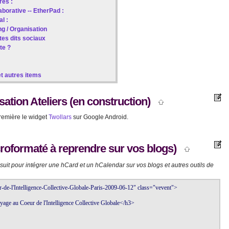
res :
aborative -- EtherPad :
l :
ng / Organisation
ites dits sociaux
te ?
et autres items
sation Ateliers (en construction)
première le widget
Twollars
sur Google Android.
croformaté à reprendre sur vos blogs)
suit pour intégrer une hCard et un hCalendar sur vos blogs et autres outils de
de-l'Intelligence-Collective-Globale-Paris-2009-06-12" class="vevent">

e au Coeur de l'Intelligence Collective Globale</h3> 
