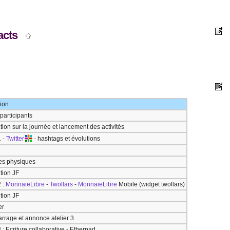
tacts
tion
participants
tion sur la journée et lancement des activités
1 -
Twitter
- hashtags et évolutions
es physiques
tion JF
2 :
MonnaieLibre
-
Twollars
-
MonnaieLibre
Mobile (widget twollars)
tion JF
er
rage et annonce atelier 3
3 : Ecriture collaborative - Etherpad