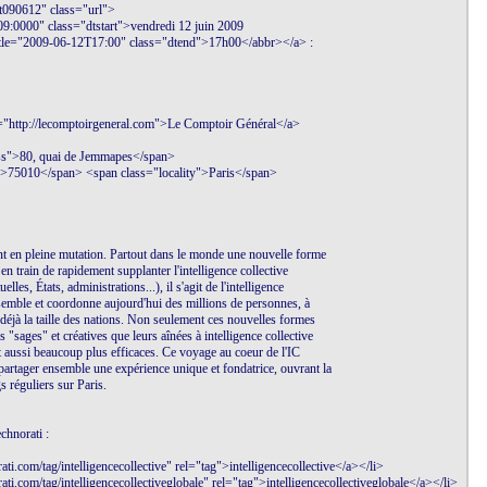
tt090612" class="url">

9:0000" class="dtstart">vendredi 12 juin 2009 

itle="2009-06-12T17:00" class="dtend">17h00</abbr></a> :  

f="http://lecomptoirgeneral.com">Le Comptoir Général</a> 

ss">80, quai de Jemmapes</span> 

">75010</span> <span class="locality">Paris</span>

nt en pleine mutation. Partout dans le monde une nouvelle forme 

 en train de rapidement supplanter l'intelligence collective 

lles, États, administrations...), il s'agit de l'intelligence 

ssemble et coordonne aujourd'hui des millions de personnes, à 

déjà la taille des nations. Non seulement ces nouvelles formes 

"sages" et créatives que leurs aînées à intelligence collective 

 aussi beaucoup plus efficaces. Ce voyage au coeur de l'IC 

artager ensemble une expérience unique et fondatrice, ouvrant la 

 réguliers sur Paris.

hnorati : 

ati.com/tag/intelligencecollective" rel="tag">intelligencecollective</a></li>

ati.com/tag/intelligencecollectiveglobale" rel="tag">intelligencecollectiveglobale</a></li>
