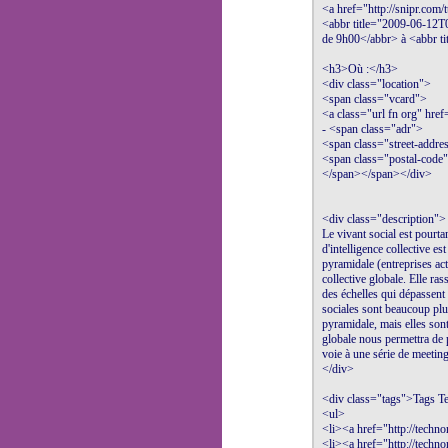
<a href="http://snipr.com/
<abbr title="2009-06-12T0
de 9h00</abbr> à <abbr t
<h3>Où :</h3>

<div class="location">

<span class="vcard">

<a class="url fn org" hre
- <span class="adr">

<span class="street-addre
<span class="postal-code
</span></span></div>

<div class="description">

Le vivant social est pourta
d'intelligence collective est
pyramidale (entreprises actue
collective globale. Elle ra
des échelles qui dépassent 
sociales sont beaucoup plus 
pyramidale, mais elles sont
globale nous permettra de p
voie à une série de meetings
</div>

<div class="tags">Tags Tec
<ul>

<li><a href="http://technor
<li><a href="http://technor