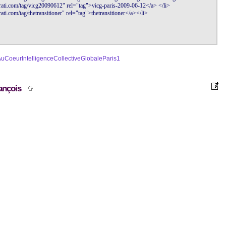
orati.com/tag/vicg20090612" rel="tag">vicg-paris-2009-06-12</a> </li>

ati.com/tag/thetransitioner" rel="tag">thetransitioner</a></li>

uCoeurIntelligenceCollectiveGlobaleParis1
François