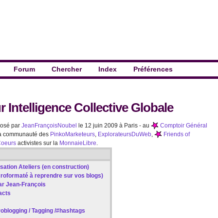
Forum
Chercher
Index
Préférences
Intelligence Collective Globale
posé par
JeanFrançoisNoubel
le 12 juin 2009 à Paris - au
Comptoir Général
 la communauté des
PinkoMarketeurs
,
ExplorateursDuWeb
,
Friends of
Coeurs
activistes sur la
MonnaieLibre
.
sation Ateliers (en construction)
croformaté à reprendre sur vos blogs)
par Jean-François
acts
croblogging / Tagging /#hashtags