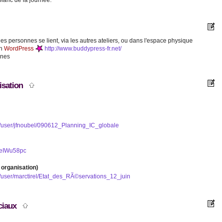
blanc de la journée.
s personnes se lient, via les autres ateliers, ou dans l'espace physique
on
WordPress
http://www.buddypress-fr.net/
nnes
nisation
m/user/jfnoubel/090612_Planning_IC_globale
HeIWu58pc
 organisation)
m/user/marctirel/Etat_des_RÃ©servations_12_juin
sociaux