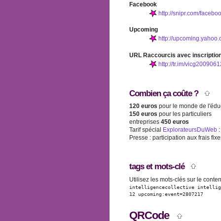
Facebook
http://snipr.com/faceb
Upcoming
http://upcoming.yahoo
URL Raccourcis avec inscriptio
http://tr.im/vicg2009061
Combien ça coûte ?
120 euros
pour le monde de l'éduc
150 euros
pour les particuliers
entreprises
450 euros
Tarif spécial
ExplorateursDuWeb
Presse : participation aux frais fixe
tags et mots-clé
Utilisez les mots-clés sur le conte
intelligencecollective
intellig
12
upcoming:event=2807217
QRCode