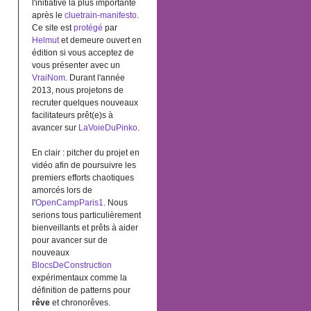
l'initiative la plus importante
après le
cluetrain-manifesto
.
Ce site est
protégé
par
Helmut
et demeure ouvert en
édition si vous acceptez de
vous présenter avec un
VraiNom
. Durant l'année
2013, nous projetons de
recruter quelques nouveaux
facilitateurs prêt(e)s à
avancer sur
LaVoieDuPinko
.
En clair : pitcher du projet en
vidéo afin de poursuivre les
premiers efforts chaotiques
amorcés lors de
l'
OpenCampParis1
. Nous
serions tous particulièrement
bienveillants et prêts à aider
pour avancer sur de
nouveaux
BlocsDeConstruction
expérimentaux comme la
définition de patterns pour
rêve
et chronorêves.