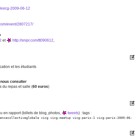
ookvicg-2009-06-12
.com/event/2807217/
n
2
et
http://snipr.com/tt090612
,
ation et les étudiants
:
nous consulter
s du repas et salle (
60 euros
)
nu en rapport (billets de blog, photos,
tweets
) :
tags :
encecollectiveglobale
vicg
vicg-meetup
vicg-paris-1
vicg-paris-2009-06-