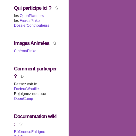
Qui participe ici ?
les
OpenPlanners
les
FrèresPinko
DossierContributeurs
Images Animées
CinémaPinko
Comment participer
?
Passez voir le
FacteurWhuffie
Rejoignez-nous sur
OpenCamp
Documentation wiki
:
RéférenceEnLigne