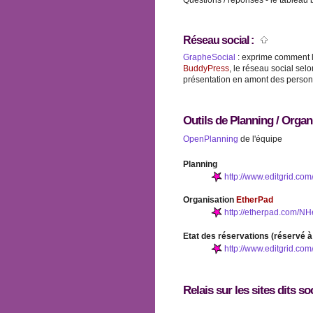
Questions / réponses - le tableau 
Réseau social :
GrapheSocial
: exprime comment le
BuddyPress
, le réseau social sel
présentation en amont des perso
Outils de Planning / Orga
OpenPlanning
de l'équipe
Planning
http://www.editgrid.co
Organisation
EtherPad
http://etherpad.com/N
Etat des réservations (réservé à
http://www.editgrid.co
Relais sur les sites dits 