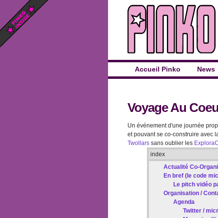
Accueil Pinko
News
Voyage Au Coeur 
Un événement d'une journée pro
et pouvant se co-construire avec
Twollars
sans oublier les
Explora
index
Actualité Co-Organi
En bref (le code mi
Le pitch vidéo 
Organisation / Cont
Agenda
Twitter / mi