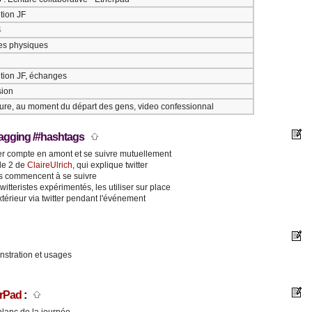
tion JF
4
es physiques
ntion JF, échanges
sion
oture, au moment du départ des gens, video confessionnal
 Tagging /#hashtags
er compte en amont et se suivre mutuellement
de 2 de
ClaireUlrich
, qui explique twitter
ils commencent à se suivre
witteristes expérimentés, les utiliser sur place
xtérieur via twitter pendant l'événement
stration et usages
rPad
: