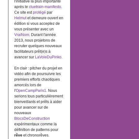
l'initiative la plus importante
après le
cluetrain-manifesto
.
Ce site est
protégé
par
Helmut
et demeure ouvert en
édition si vous acceptez de
vous présenter avec un
VraiNom
. Durant l'année
2013, nous projetons de
recruter quelques nouveaux
facilitateurs prêt(e)s à
avancer sur
LaVoieDuPinko
.
En clair : pitcher du projet en
vidéo afin de poursuivre les
premiers efforts chaotiques
amorcés lors de
l'
OpenCampParis1
. Nous
serions tous particulièrement
bienveillants et prêts à aider
pour avancer sur de
nouveaux
BlocsDeConstruction
expérimentaux comme la
définition de patterns pour
rêve
et chronorêves.