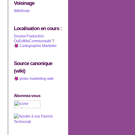
Voisinage
WikiNode
Localisation en cours :
DossierTraduction
OuEstMaCommunauté
?
Cartographie Marketer
Source canonique
(wiki)
pinko-marketing-wiki
Abonnez-vous