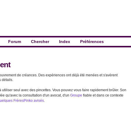
Forum
Chercher
Index
Préférences
ent
 recouvrement de créances. Des expériences ont déjà été menées et s'avèrent
 détails.
utiliser seul avec des pincettes. Vous pouvez vous faire rapidement brûler. Son
ée qu'avec la consultation d'un avocat, d'un
Groupe
fiable et dans ce contexte
quelques FrèresPinko avisés
.