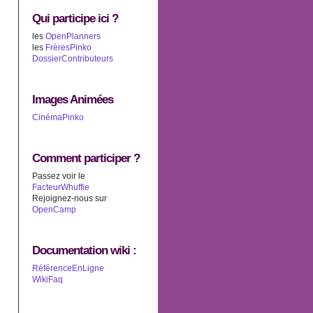
Qui participe ici ?
les
OpenPlanners
les
FrèresPinko
DossierContributeurs
Images Animées
CinémaPinko
Comment participer ?
Passez voir le
FacteurWhuffie
Rejoignez-nous sur
OpenCamp
Documentation wiki :
RéférenceEnLigne
WikiFaq