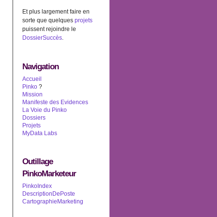
Et plus largement faire en
sorte que quelques
projets
puissent rejoindre le
DossierSuccès
.
Navigation
Accueil
Pinko
?
Mission
Manifeste des Evidences
La Voie du Pinko
Dossiers
Projets
MyData Labs
Outillage
PinkoMarketeur
PinkoIndex
DescriptionDePoste
CartographieMarketing