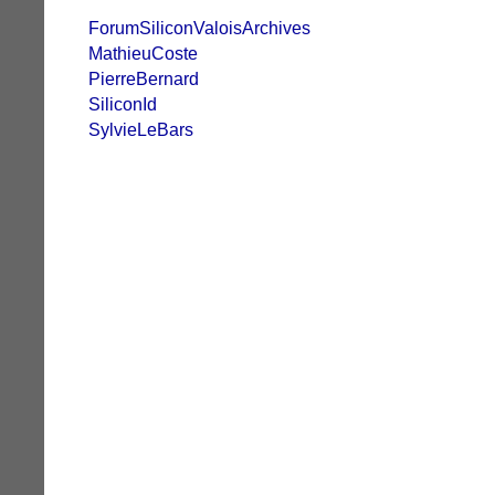
ForumSiliconValoisArchives
MathieuCoste
PierreBernard
SiliconId
SylvieLeBars