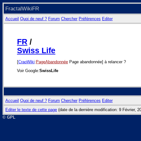
FractalWikiFR
Accueil
Quoi de neuf ?
Forum
Chercher
Préférences
Editer
FR
/
Swiss Life
[
CraoWiki
:
PageAbandonnée
Page abandonnée] à relancer ?
Voir Google:
SwissLife
Accueil
Quoi de neuf ?
Forum
Chercher
Préférences
Editer
Editer le texte de cette page
(date de la dernière modification: 9 Février, 
© GPL