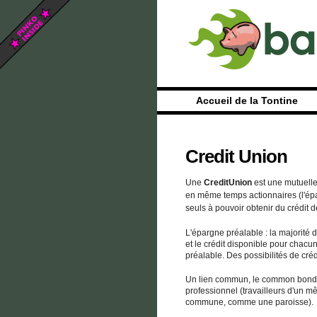
Accueil de la Tontine
Credit Union
Une
CreditUnion
est une mutuelle
en même temps actionnaires (l'éparg
seuls à pouvoir obtenir du crédit d
L'épargne préalable : la majorit
et le crédit disponible pour chacu
préalable. Des possibilités de cr
Un lien commun, le common bond : 
professionnel (travailleurs d'un 
commune, comme une paroisse).