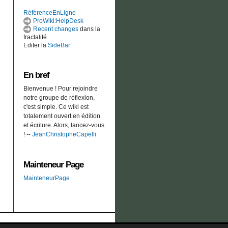
RéférenceEnLigne
ProWiki:HelpDesk
Recent changes
dans la
fractalité
Editer la
SideBar
En bref
Bienvenue ! Pour rejoindre
notre groupe de réflexion,
c'est simple. Ce wiki est
totalement ouvert en édition
et écriture. Alors, lancez-vous
! --
JeanChristopheCapelli
Mainteneur Page
MainteneurPage