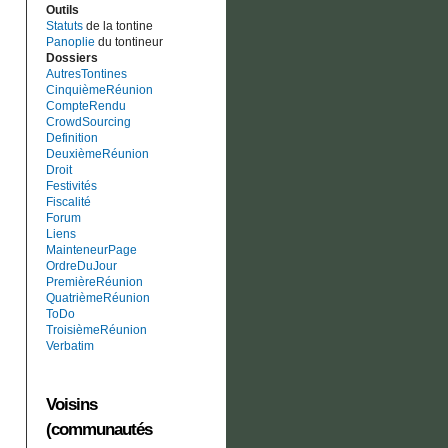
Outils
Statuts
de la tontine
Panoplie
du tontineur
Dossiers
AutresTontines
CinquièmeRéunion
CompteRendu
CrowdSourcing
Definition
DeuxièmeRéunion
Droit
Festivités
Fiscalité
Forum
Liens
MainteneurPage
OrdreDuJour
PremièreRéunion
QuatrièmeRéunion
ToDo
TroisièmeRéunion
Verbatim
Voisins
(communautés