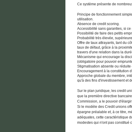
Ce système présente de nombreux 
Principe de fonctionnement simple
utilisation.
Absence de credit scoring.
Accessibilité sans garanties, si ce
Possibilité de faire des petits em
Probabilité très élevée, supérieure
Offre de taux attrayants, tant du cô
taux de défaut, grâce à la proximi
travers d'une relation dans la duré
Mécanisme qui encourage la discip
(obligatoire pour pouvoir emprunte
Stigmatisation absente ou réduite 
Encouragement à la constitution d
Approche globale du membre, intég
qu'à des fins d'investissement et 
Sur le plan juridique, les credit 
que la première directive bancai
Commission, a le pouvoir d'élargir 
Si le modèle des Credit unions off
épargne préalable et, à ce titre, m
adéquates, cette caractéristique 
modestes qui n'ont pas constitué c