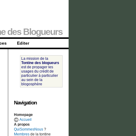
ne des Blogueurs
ces
Editer
La mission de la
Tontine des blogueurs
est de propager les
usages du crédit de
particulier à particulier
au sein de la
blogosphère
Navigation
Homepage
Accueil
A propos
QuiSommesNous
?
Membres
de la tontine