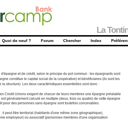
La Tonti
Quoi de neuf ?
Forum
Chercher
Index
Préféren
 d'épargne et de crédit, selon le principe du pot commun : les épargnants sont
ne constitue le capital social de la coopérative) et bénéficiaires (ils sont les
e la structure). Les deux caractéristiques essentielles sont donc :
é des Credit Unions exigent de chacun de leurs membres une épargne préalable
n est généralement calculé en multiple (deux, trois ou quatre) de cette épargne
édit pour des personnes sans épargne sont toutefois concevables.
il peut être territorial (habitants d'une même zone géographique),
même employeur) ou associatif (personnes membres d'une organisation