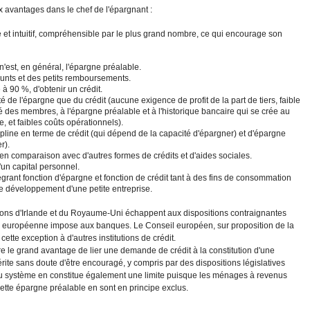
avantages dans le chef de l'épargnant :
 et intuitif, compréhensible par le plus grand nombre, ce qui encourage son
 n'est, en général, l'épargne préalable.
prunts et des petits remboursements.
 à 90 %, d'obtenir un crédit.
té de l'épargne que du crédit (aucune exigence de profit de la part de tiers, faible
té des membres, à l'épargne préalable et à l'historique bancaire qui se crée au
e, et faibles coûts opérationnels).
line en terme de crédit (qui dépend de la capacité d'épargner) et d'épargne
r).
en comparaison avec d'autres formes de crédits et d'aides sociales.
'un capital personnel.
rant fonction d'épargne et fonction de crédit tant à des fins de consommation
de développement d'une petite entreprise.
unions d'Irlande et du Royaume-Uni échappent aux dispositions contraignantes
re européenne impose aux banques. Le Conseil européen, sur proposition de la
cette exception à d'autres institutions de crédit.
re le grand avantage de lier une demande de crédit à la constitution d'une
érite sans doute d'être encouragé, y compris par des dispositions législatives
du système en constitue également une limite puisque les ménages à revenus
ette épargne préalable en sont en principe exclus.