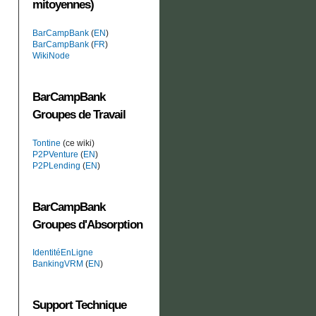
mitoyennes)
BarCampBank
(
EN
)
BarCampBank
(
FR
)
WikiNode
BarCampBank
Groupes de Travail
Tontine
(ce wiki)
P2PVenture
(
EN
)
P2PLending
(
EN
)
BarCampBank
Groupes d'Absorption
IdentitéEnLigne
BankingVRM
(
EN
)
Support Technique