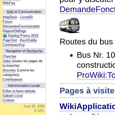
WikiFaq
DemandeFoncti
Aide
et Communication
HelpDesk
-
LivredOr
Forum
DemandesFonctionnalité
RapportDeBugs
Katalog Promo 2019
Routes du bus 
PageTest
-
BacASable
ContribuezSvp
Navigation et
Recherche
Bus Nr. 1
Chercher
Index
(toutes les pages de
constructi
la branche)
Dossiers
(comme les
ProWiki:T
catégories)
Contributeurs
Administration Locale
Pages à visite
Editer la barre latérale
Gabarit Local
Context
WikiApplicati
June 29, 2006
© GPL