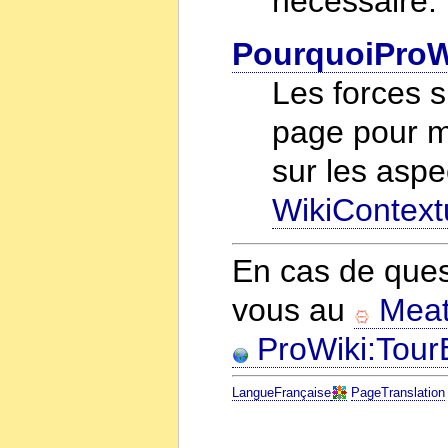
nécessaire.
PourquoiProW
Les forces 
page pour mi
sur les aspe
WikiContextu
En cas de ques
vous au
Meat
ProWiki:Tour
LangueFrançaise
PageTranslation