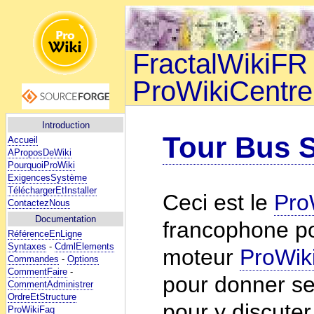
FractalWikiFR 
ProWikiCentre
Introduction
Tour Bus 
Accueil
AProposDeWiki
PourquoiProWiki
ExigencesSystème
TéléchargerEtInstaller
Ceci est le
Pro
ContactezNous
Documentation
francophone po
RéférenceEnLigne
Syntaxes
-
CdmlElements
moteur
ProWik
Commandes
-
Options
CommentFaire
-
pour donner se
CommentAdministrer
OrdreEtStructure
pour y discute
ProWikiFaq