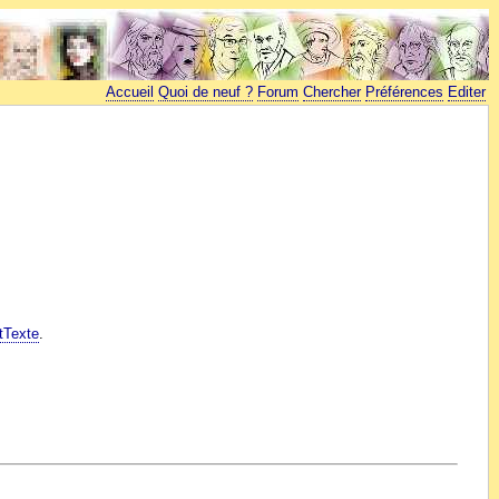
Accueil
Quoi de neuf ?
Forum
Chercher
Préférences
Editer
tTexte
.