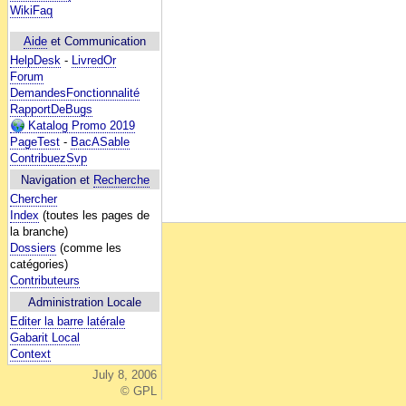
WikiFaq
Aide
et Communication
HelpDesk
-
LivredOr
Forum
DemandesFonctionnalité
RapportDeBugs
Katalog Promo 2019
PageTest
-
BacASable
ContribuezSvp
Navigation et
Recherche
Chercher
Index
(toutes les pages de
la branche)
Dossiers
(comme les
catégories)
Contributeurs
Administration Locale
Editer la barre latérale
Gabarit Local
Context
July 8, 2006
© GPL