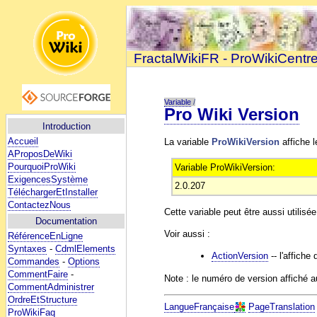
FractalWikiFR - ProWikiCentr
Variable
/
Pro Wiki Version
Introduction
Accueil
La variable
ProWikiVersion
affiche 
AProposDeWiki
PourquoiProWiki
Variable ProWikiVersion:
ExigencesSystème
2.0.207
TéléchargerEtInstaller
ContactezNous
Cette variable peut être aussi utili
Documentation
Voir aussi :
RéférenceEnLigne
Syntaxes
-
CdmlElements
ActionVersion
-- l'affiche
Commandes
-
Options
CommentFaire
-
Note : le numéro de version affiché 
CommentAdministrer
OrdreEtStructure
LangueFrançaise
PageTranslation
ProWikiFaq