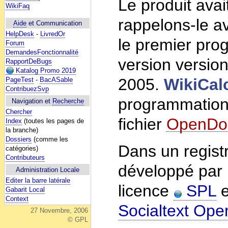
Le produit ava
WikiFaq
rappelons-le a
Aide
et Communication
HelpDesk
-
LivredOr
le premier prog
Forum
DemandesFonctionnalité
version versio
RapportDeBugs
Katalog Promo 2019
2005.
WikiCal
PageTest
-
BacASable
ContribuezSvp
programmatio
Navigation et
Recherche
Chercher
fichier
OpenDo
Index
(toutes les pages de
la branche)
Dossiers
(comme les
Dans un registr
catégories)
Contributeurs
développé par 
Administration Locale
Editer la barre latérale
licence
SPL
e
Gabarit Local
Context
Socialtext Ope
27 Novembre, 2006
© GPL