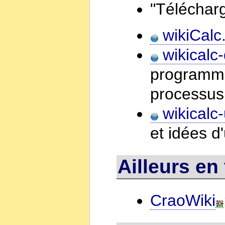
"Téléchar
wikiCalc
wikicalc
programme
processus
wikicalc
et idées d'
Ailleurs en
CraoWiki