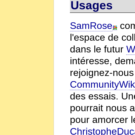
Usages
SamRose
com
l'espace de co
dans le futur
W
intéresse, de
rejoignez-nous
CommunityWik
des essais. U
pourrait nous a
pour amorcer 
ChristopheDu