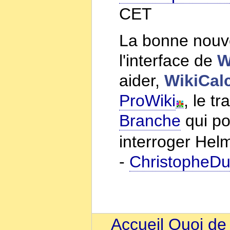
CET
La bonne nouv
l'interface de
W
aider,
WikiCal
ProWiki
, le t
Branche
qui po
interroger Hel
-
ChristopheD
Accueil
Quoi de