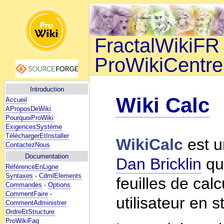
FractalWikiFR 
ProWikiCentre
Introduction
Wiki Calc
Accueil
AProposDeWiki
PourquoiProWiki
ExigencesSystème
TéléchargerEtInstaller
WikiCalc
est u
ContactezNous
Documentation
Dan Bricklin
qui
RéférenceEnLigne
Syntaxes
-
CdmlElements
feuilles de cal
Commandes
-
Options
CommentFaire
-
utilisateur en st
CommentAdministrer
OrdreEtStructure
ProWikiFaq