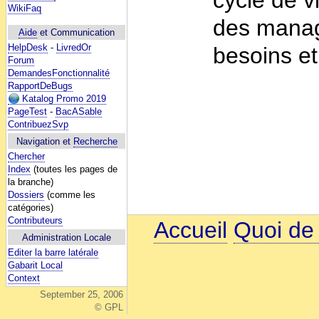
WikiFaq
des manag
Aide
et Communication
HelpDesk
-
LivredOr
besoins e
Forum
DemandesFonctionnalité
RapportDeBugs
Katalog Promo 2019
PageTest
-
BacASable
ContribuezSvp
Navigation et
Recherche
Chercher
Index
(toutes les pages de
la branche)
Dossiers
(comme les
catégories)
Contributeurs
Accueil
Quoi de
Administration Locale
Editer la barre latérale
Gabarit Local
Context
September 25, 2006
© GPL