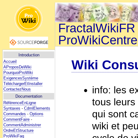
FractalWikiFR 
ProWikiCentre
Introduction
Wiki Consu
Accueil
AProposDeWiki
PourquoiProWiki
ExigencesSystème
TéléchargerEtInstaller
info: les 
ContactezNous
Documentation
tous leurs
RéférenceEnLigne
Syntaxes
-
CdmlElements
qui sont c
Commandes
-
Options
CommentFaire
-
wiki et peu
CommentAdministrer
OrdreEtStructure
cycle de vi
ProWikiFaq