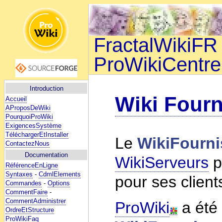
FractalWikiFR 
ProWikiCentre
Introduction
Wiki Fourn
Accueil
AProposDeWiki
PourquoiProWiki
ExigencesSystème
TéléchargerEtInstaller
Le
WikiFourni
ContactezNous
Documentation
WikiServeurs
p
RéférenceEnLigne
Syntaxes
-
CdmlElements
pour ses client
Commandes
-
Options
CommentFaire
-
CommentAdministrer
ProWiki
a été
OrdreEtStructure
ProWikiFaq