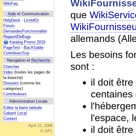
WikiFourniss
WikiFaq
que
WikiServic
Aide
et Communication
HelpDesk
-
LivredOr
WikiFournisse
Forum
DemandesFonctionnalité
allemands (All
RapportDeBugs
Katalog Promo 2019
PageTest
-
BacASable
Les besoins f
ContribuezSvp
Navigation et
Recherche
sont :
Chercher
Index
(toutes les pages de
la branche)
il doit êt
Dossiers
(comme les
catégories)
centaines 
Contributeurs
Administration Locale
l'hébergem
Editer la barre latérale
Gabarit Local
l'espace, 
Context
April 22, 2006
il doit êtr
© GPL