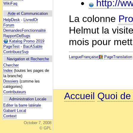
http://ww
WikiFaq
Aide
et Communication
La colonne
Pro
HelpDesk
-
LivredOr
Forum
Helmut la visit
DemandesFonctionnalité
RapportDeBugs
mois pour mettr
Katalog Promo 2019
PageTest
-
BacASable
ContribuezSvp
LangueFrançaise
PageTranslation
Navigation et
Recherche
Chercher
Index
(toutes les pages de
la branche)
Dossiers
(comme les
catégories)
Contributeurs
Accueil
Quoi de
Administration Locale
Editer la barre latérale
Gabarit Local
Context
October 7, 2008
© GPL