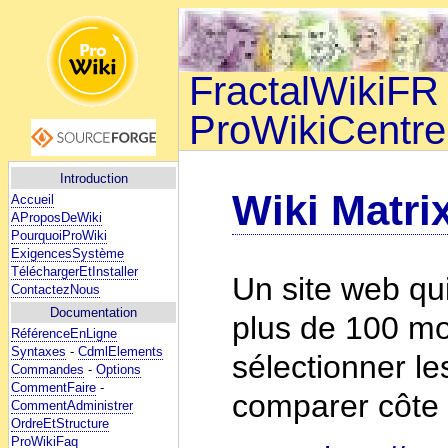
FractalWikiFR 
ProWikiCentre
Introduction
Wiki Matri
Accueil
AProposDeWiki
PourquoiProWiki
ExigencesSystème
TéléchargerEtInstaller
Un site web qu
ContactezNous
Documentation
plus de 100 mot
RéférenceEnLigne
Syntaxes
-
CdmlElements
sélectionner le
Commandes
-
Options
CommentFaire
-
comparer côte 
CommentAdministrer
OrdreEtStructure
ProWikiFaq