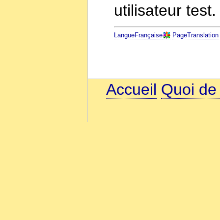
utilisateur test.
LangueFrançaise
PageTranslation
Accueil
Quoi de