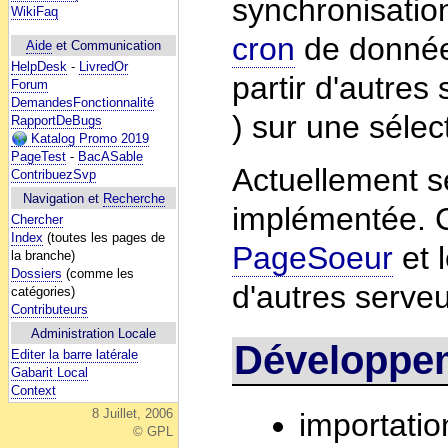
synchronisatio
WikiFaq
cron
de données
Aide
et Communication
HelpDesk
-
LivredOr
partir d'autres
Forum
DemandesFonctionnalité
) sur une sélec
RapportDeBugs
Katalog Promo 2019
PageTest
-
BacASable
Actuellement se
ContribuezSvp
Navigation et
Recherche
implémentée. C
Chercher
Index
(toutes les pages de
PageSoeur
et 
la branche)
Dossiers
(comme les
d'autres serveu
catégories)
Contributeurs
Administration Locale
Développem
Editer la barre latérale
Gabarit Local
Context
8 Juillet, 2006
importatio
© GPL