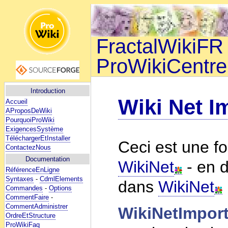
FractalWikiFR 
ProWikiCentre
Introduction
Wiki Net I
Accueil
AProposDeWiki
PourquoiProWiki
ExigencesSystème
TéléchargerEtInstaller
Ceci est une fo
ContactezNous
Documentation
WikiNet
- en 
RéférenceEnLigne
Syntaxes
-
CdmlElements
dans
WikiNet
Commandes
-
Options
CommentFaire
-
CommentAdministrer
WikiNetImpor
OrdreEtStructure
ProWikiFaq