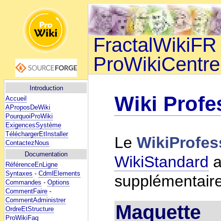
FractalWikiFR 
ProWikiCentre
Introduction
Wiki Profe
Accueil
AProposDeWiki
PourquoiProWiki
ExigencesSystème
TéléchargerEtInstaller
Le
WikiProfes
ContactezNous
Documentation
WikiStandard
a
RéférenceEnLigne
Syntaxes
-
CdmlElements
supplémentaire
Commandes
-
Options
CommentFaire
-
CommentAdministrer
Maquette
OrdreEtStructure
ProWikiFaq