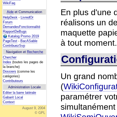
WikiFaq
En plus d'une 
Aide
et Communication
HelpDesk
-
LivredOr
réalisons un de
Forum
DemandesFonctionnalité
maquette papie
RapportDeBugs
Katalog Promo 2019
à tout moment
PageTest
-
BacASable
ContribuezSvp
Navigation et
Recherche
Configurat
Chercher
Index
(toutes les pages de
la branche)
Dossiers
(comme les
Un grand nombr
catégories)
Contributeurs
(
WikiConfigura
Administration Locale
Editer la barre latérale
paramétrer votr
Gabarit Local
Context
simultanément 
August 9, 2004
© GPL