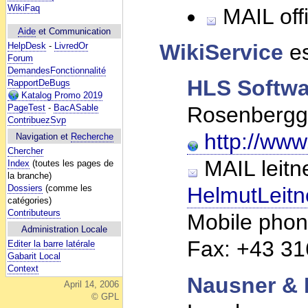
WikiFaq
MAIL offi
Aide
et Communication
WikiService
es
HelpDesk
-
LivredOr
Forum
DemandesFonctionnalité
HLS Softwa
RapportDeBugs
Katalog Promo 2019
PageTest
-
BacASable
Rosenberggt
ContribuezSvp
http://www
Navigation et
Recherche
Chercher
MAIL leitne
Index
(toutes les pages de
la branche)
Dossiers
(comme les
HelmutLeitn
catégories)
Contributeurs
Mobile pho
Administration Locale
Fax: +43 3
Editer la barre latérale
Gabarit Local
Context
Nausner & 
April 14, 2006
© GPL