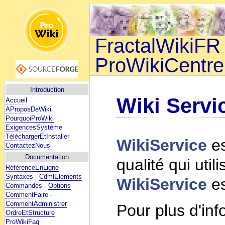
FractalWikiFR 
ProWikiCentre
Introduction
Wiki Servi
Accueil
AProposDeWiki
PourquoiProWiki
ExigencesSystème
TéléchargerEtInstaller
WikiService
es
ContactezNous
Documentation
qualité qui utili
RéférenceEnLigne
Syntaxes
-
CdmlElements
WikiService
es
Commandes
-
Options
CommentFaire
-
CommentAdministrer
Pour plus d'inf
OrdreEtStructure
ProWikiFaq