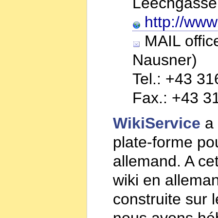
Leechgasse 
http://www
MAIL office
Nausner)
Tel.: +43 3
Fax.: +43 3
WikiService
a 
plate-forme pou
allemand. A ce
wiki en alleman
construite sur 
nous avons héb