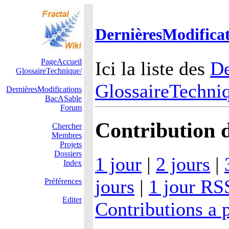
DernièresModificat
PageAccueil
Ici la liste des
De
GlossaireTechnique/
GlossaireTechni
DernièresModifications
BacASable
Forum
Contribution d
Chercher
Membres
Projets
Dossiers
1 jour
|
2 jours
|
Index
jours
|
1 jour RS
Préférences
Editer
Contributions a p