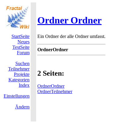
Ordner Ordner
StartSeite
Ein Ordner der alle Ordner umfasst.
Neues
TestSeite
OrdnerOrdner
Forum
Suchen
Teilnehmer
2 Seiten:
Projekte
Kategorien
Index
OrdnerOrdner
OrdnerTeilnehmer
Einstellungen
Ändern