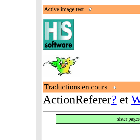
Active image test
Traductions en cours
ActionReferer
?
et
W
sister page