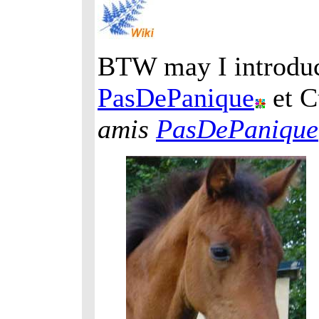
BTW may I introduc
PasDePanique
et C
amis
PasDePanique