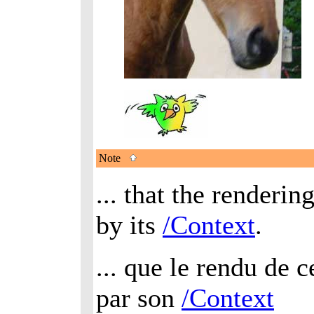
Note
... that the renderin
by its
/Context
.
... que le rendu de c
par son
/Context