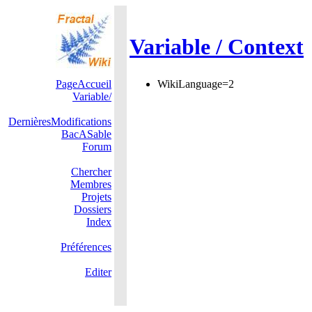
Variable / Context
PageAccueil
WikiLanguage=2
Variable/
DernièresModifications
BacASable
Forum
Chercher
Membres
Projets
Dossiers
Index
Préférences
Editer