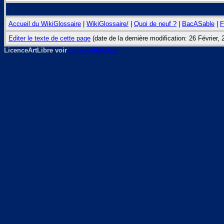
Accueil du WikiGlossaire
|
WikiGlossaire/
|
Quoi de neuf ?
|
BacASable
|
F
Editer le texte de cette page
(date de la dernière modification: 26 Février,
LicenceArtLibre voir
LicenceArtLibre