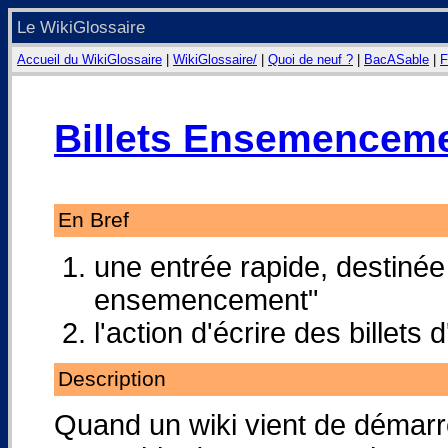
Le WikiGlossaire
Accueil du WikiGlossaire
|
WikiGlossaire/
|
Quoi de neuf ?
|
BacASable
|
F
Billets Ensemencem
En Bref
une entrée rapide, destinée 
ensemencement"
l'action d'écrire des bille
Description
Quand un wiki vient de démarre