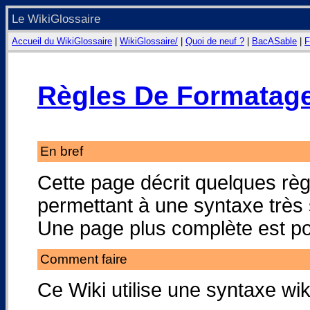
Le WikiGlossaire
Accueil du WikiGlossaire
|
WikiGlossaire/
|
Quoi de neuf ?
|
BacASable
|
F
Règles De Formatag
En bref
Cette page décrit quelques rè
permettant à une syntaxe très
Une page plus complète est p
Comment faire
Ce Wiki utilise une syntaxe wiki