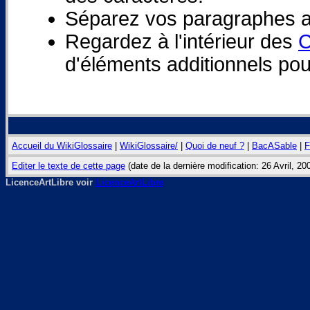
Séparez vos paragraphes av
Regardez à l'intérieur des
C
d'éléments additionnels pour
Accueil du WikiGlossaire
|
WikiGlossaire/
|
Quoi de neuf ?
|
BacASable
|
F
Editer le texte de cette page
(date de la dernière modification: 26 Avril, 2
LicenceArtLibre voir
LicenceArtLibre