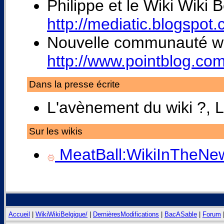
Philippe et le Wiki Wiki
http://mediatic.blogspo
Nouvelle communauté wik
http://www.pointblog.co
Dans la presse écrite
L'avènement du wiki ?, L
Sur les wikis
MeatBall:WikiInTheNe
Accueil
|
WikiWikiBelgique/
|
DernièresModifications
|
BacASable
|
Forum