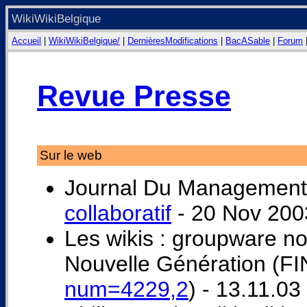
WikiWikiBelgique
Accueil
|
WikiWikiBelgique/
|
DernièresModifications
|
BacASable
|
Forum
Revue Presse
Sur le web
Journal Du Management
collaboratif
- 20 Nov 200
Les wikis : groupware no
Nouvelle Génération (FI
num=4229,2
) - 13.11.03