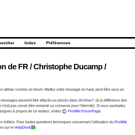
hercher
Index
Préférences
on
de
FR / Christophe Ducamp /
z utiliser comme un forum. Mettez votre message en haut, peut-être sous un
es messages peuvent être effacés ou placés dans /Archive
?
. (à la différence des
ci n'est pas censé être remanié ou conservé pour l'éternité). Si vous souhaitez
langues à propos de ce moteur, visitez
ProWiki:ForumPage
.
n édition. Pour toutes questions techniques concernant l'utilisation du
ProWiki
ons sur le
HelpDesk
.