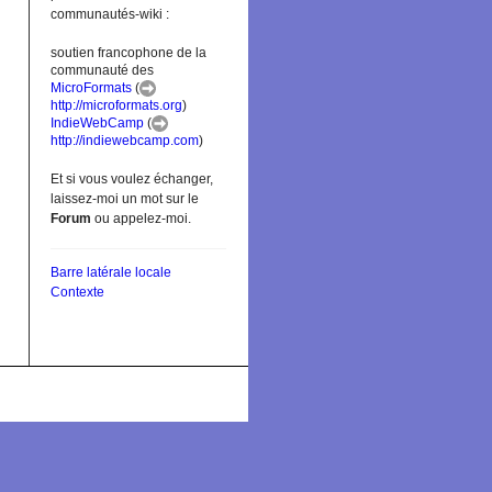
communautés-wiki :
soutien francophone de la
communauté des
MicroFormats
(
http://microformats.org
)
IndieWebCamp
(
http://indiewebcamp.com
)
Et si vous voulez échanger,
laissez-moi un mot sur le
Forum
ou appelez-moi.
Barre latérale locale
Contexte