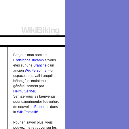
WikiBiking
Bonjour, mon nom est
ChristopheDucamp
et vous
êtes sur une
Branche
d'un
ancien
WikiPersonnel
- un
espace de travail tranquille
hébergé et maintenu
généreusement par
HelmutLeitner
.
Sentez-vous les bienvenus
pour expérimenter l'ouverture
de nouvelles
Branches
dans
la
WikiFractalité
.
Pour en savoir plus, vous
pouvez me retrouver sur les