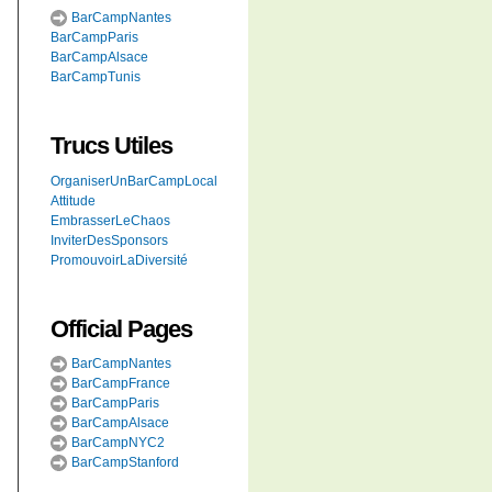
BarCampNantes
BarCampParis
BarCampAlsace
BarCampTunis
Trucs Utiles
OrganiserUnBarCampLocal
Attitude
EmbrasserLeChaos
InviterDesSponsors
PromouvoirLaDiversité
Official Pages
BarCampNantes
BarCampFrance
BarCampParis
BarCampAlsace
BarCampNYC2
BarCampStanford