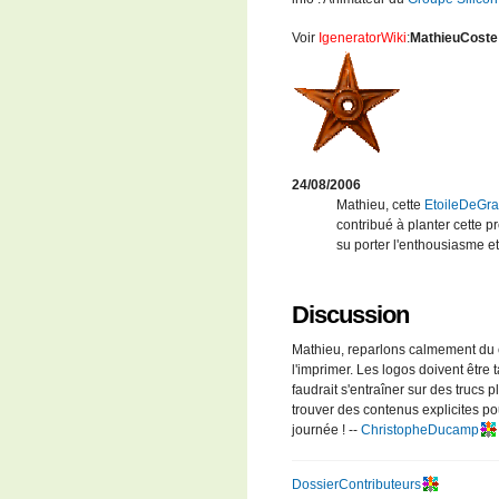
Voir
IgeneratorWiki
:
MathieuCoste
24/08/2006
Mathieu, cette
EtoileDeGr
contribué à planter cette 
su porter l'enthousiasme e
Discussion
Mathieu, reparlons calmement du
l'imprimer. Les logos doivent être 
faudrait s'entraîner sur des trucs
trouver des contenus explicites po
journée ! --
ChristopheDucamp
DossierContributeurs