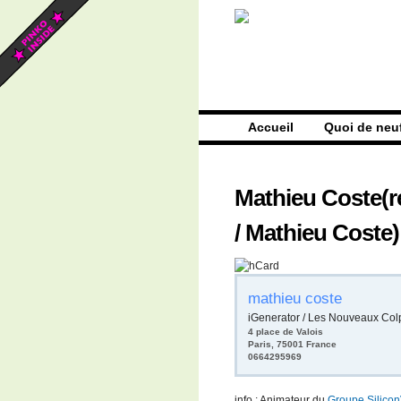
Accueil
Quoi de neu
Mathieu Coste
(
r
/ Mathieu Coste
)
mathieu coste
iGenerator / Les Nouveaux Col
4 place de Valois
Paris
,
75001
France
0664295969
info : Animateur du
Groupe
Silicon