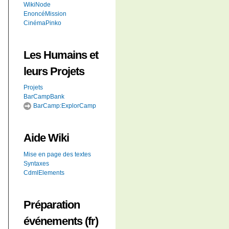
WikiNode
EnoncéMission
CinémaPinko
Les Humains et
leurs Projets
Projets
BarCampBank
BarCamp:ExplorCamp
Aide
Wiki
Mise en page des textes
Syntaxes
CdmlElements
Préparation
événements (fr)