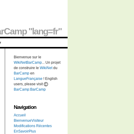
rCamp "lang=fr"
r
Bienvenue sur le
WikiNetBarCamp
... Un projet
de construire le
WikiNet
du
BarCamp
en
LangueFrançaise
! English
users, please visit
BarCamp:BarCamp
Navigation
Accueil
BienvenueVisiteur
Modifications Récentes
EnSavoirPlus