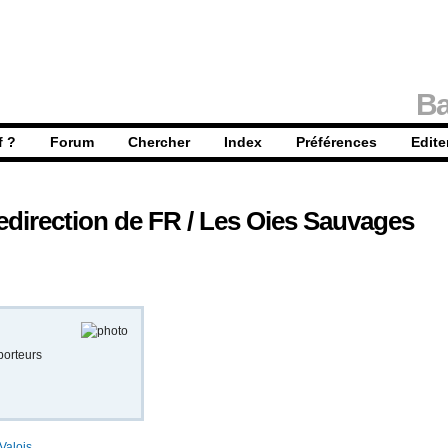
Ba
f ?
Forum
Chercher
Index
Préférences
Edite
edirection
de
FR / Les Oies Sauvages
porteurs
Valois