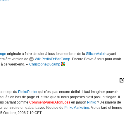
ange
originale à faire circuler à tous les membres de la
SiliconValois
ayant
première version de
WikiPediaFr:BarCamp
. Encore Bravo à tous pour avoir
t à ce week-end. --
ChristopheDucamp
 concept du
PinkoPoster
qui n'est pas encore défini. Il faut imaginer pouvoir
taqués en bas de page et le titre que tu nous proposes n'est pas un slogan. Il
 plus parlant comme
CommentParlerATonBoss
en jargon
Pinko
? J'essaiera de
ur construire un gabarit avec l'équipe du
PinkoMarketing
. A plus tard et bonne
5 Octobre, 2006 7:10 CET