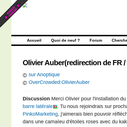
Accueil
Quoi de neuf ?
Forum
Cherch
Olivier Auber
(
redirection
de
FR /
sur Anoptique
OverCrowded:OlivierAuber
Discussion
Merci Olivier pour l'installation d
barre latérale
. Tu nous rejoindrais sur proc
PinkoMarketing
, j'aimerais bien pouvoir réfléc
dans une camaïeu d'étoiles roses avec du kaki