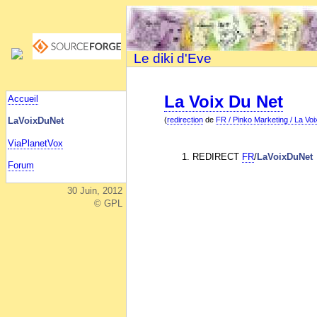
Le diki d'Eve
La Voix Du Net
Accueil
(
redirection
de
FR / Pinko Marketing / La Vo
LaVoixDuNet
ViaPlanetVox
REDIRECT
FR
/
LaVoixDuNet
Forum
30 Juin, 2012
© GPL