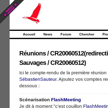
Accueil
News
Forum
Chercher
Pro
Réunions
/
CR20060512
(
redirect
Sauvages / CR20060512
)
Ici le compte-rendu de la première réunion
SébastienSauteur
. Ajoutez vos comptes re
dessous :
Scénarisation
FlashMeeting
Je dit à moment "c'est couillon
FlashMeeti