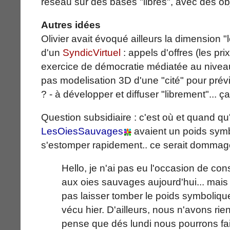
réseau sur des bases "libres", avec des obje
Autres idées
Olivier avait évoqué ailleurs la dimension 
d'un
SyndicVirtuel
: appels d'offres (les pri
exercice de démocratie médiatée au niveau 
pas modelisation 3D d'une "cité" pour pr
? - à développer et diffuser "librement"... ç
Question subsidiaire : c'est où et quand qu
LesOiesSauvages
avaient un poids symbo
s'estomper rapidement.. ce serait dommag
Hello, je n'ai pas eu l'occasion de c
aux oies sauvages aujourd'hui... mais
pas laisser tomber le poids symboli
vécu hier. D'ailleurs, nous n'avons rie
pense que dés lundi nous pourrons fai