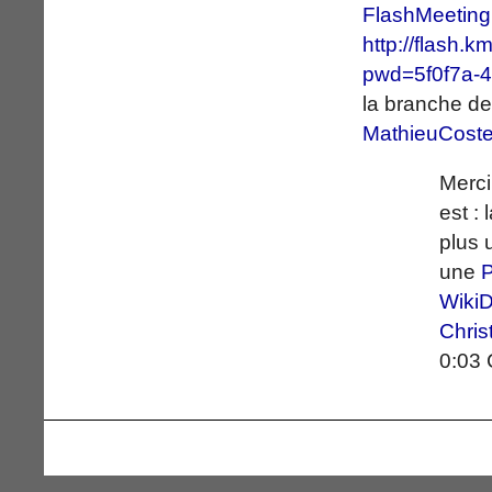
FlashMeeting
http://flash.
pwd=5f0f7a-
la branche de
MathieuCost
Merci
est :
plus
une
Wiki
Chri
0:03