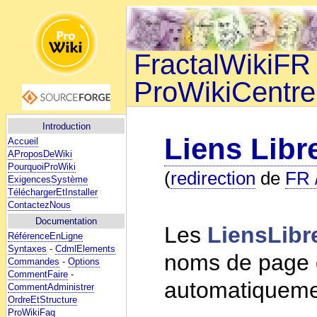
FractalWikiFR 
ProWikiCentre
Introduction
Liens Libr
Accueil
AProposDeWiki
PourquoiProWiki
(
redirection
de
FR 
ExigencesSystème
TéléchargerEtInstaller
ContactezNous
Documentation
Les
LiensLibr
RéférenceEnLigne
Syntaxes
-
CdmlElements
noms de page 
Commandes
-
Options
CommentFaire
-
automatiquement
CommentAdministrer
OrdreEtStructure
ProWikiFaq