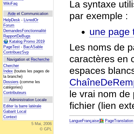
La syntaxe util
WikiFaq
par exemple :
Aide
et Communication
HelpDesk
-
LivredOr
Forum
une page 
DemandesFonctionnalité
RapportDeBugs
Katalog Promo 2019
Les noms de pa
PageTest
-
BacASable
ContribuezSvp
caractères en 
Navigation et
Recherche
Chercher
espaces blancs
Index
(toutes les pages de
la branche)
ChaîneDeRemp
Dossiers
(comme les
catégories)
le vrai nom de 
Contributeurs
Administration Locale
fichier (lien ex
Editer la barre latérale
Gabarit Local
Context
LangueFrançaise
PageTranslation
5 Mai, 2006
© GPL