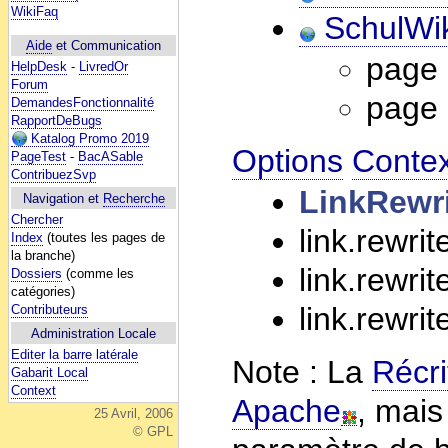
WikiFaq
SchulWik
Aide
et Communication
page 
HelpDesk
-
LivredOr
Forum
page 
DemandesFonctionnalité
RapportDeBugs
Katalog Promo 2019
Options
Contex
PageTest
-
BacASable
ContribuezSvp
LinkRewr
Navigation et
Recherche
Chercher
link.rewri
Index
(toutes les pages de
la branche)
link.rewri
Dossiers
(comme les
catégories)
link.rewri
Contributeurs
Administration Locale
Editer la barre latérale
Note : La
Récri
Gabarit Local
Context
Apache
, mais
25 Avril, 2006
© GPL