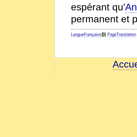
espérant qu'
An
permanent et p
LangueFrançaise
PageTranslation
Accue