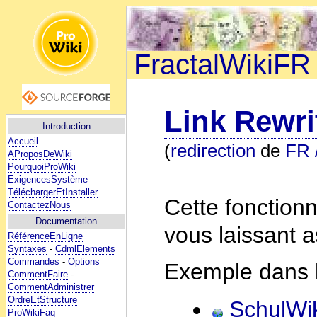
FractalWikiFR
Link Rewri
Introduction
Accueil
(
redirection
de
FR /
AProposDeWiki
PourquoiProWiki
ExigencesSystème
TéléchargerEtInstaller
Cette fonctionn
ContactezNous
Documentation
vous laissant 
RéférenceEnLigne
Syntaxes
-
CdmlElements
Commandes
-
Options
Exemple dans l
CommentFaire
-
CommentAdministrer
OrdreEtStructure
SchulWik
ProWikiFaq