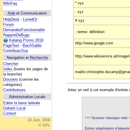
* xyz
WikiFaq
: xyz
Aide
et Communication
HelpDesk
-
LivredOr
# xyz
Forum
DemandesFonctionnalité
; terme: définition
RapportDeBugs
Katalog Promo 2019
http://www.google.com
PageTest
-
BacASable
ContribuezSvp
http://www.wikiservice.at/image/
Navigation et
Recherche
Chercher
Index
(toutes les pages de
mailto:christophe.ducamp@gma
la branche)
Dossiers
(comme les
catégories)
Contributeurs
Jetez un oeil à cet exemple d'entrée 
Administration Locale
Editer la barre latérale
Gabarit Local
Context
=== Syntaxe classique wiki =
24 Juin, 2006
© GPL
Entrez simplement n'importe q