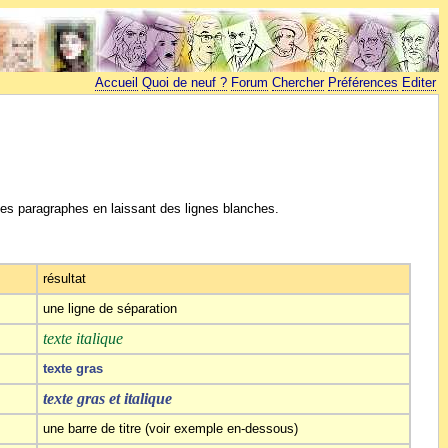
Accueil
Quoi de neuf ?
Forum
Chercher
Préférences
Editer
les paragraphes en laissant des lignes blanches.
résultat
une ligne de séparation
texte italique
texte gras
texte gras et italique
une barre de titre (voir exemple en-dessous)