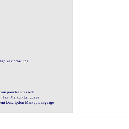
age/wikinet48.jpg

ion pour les sites web

r¦Text Markup Language

ent Description Markup Language
