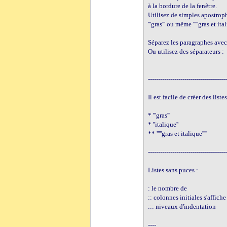
à la bordure de la fenêtre. 

Utilisez de simples apostrophes
'''gras''' ou même '''''gras et italiq
Séparez les paragraphes avec 
Ou utilisez des séparateurs :

---------------------------------------
Il est facile de créer des listes
* '''gras'''

* ''italique''

** '''''gras et italique'''''

---------------------------------------
Listes sans puces :

: le nombre de 

:: colonnes initiales s'affiche
::: niveaux d'indentation

----
