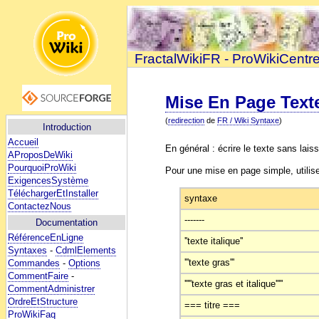
FractalWikiFR - ProWikiCentr
Mise En Page Text
(
redirection
de
FR / Wiki Syntaxe
)
Introduction
Accueil
En général : écrire le texte sans la
AProposDeWiki
PourquoiProWiki
Pour une mise en page simple, utilis
ExigencesSystème
TéléchargerEtInstaller
syntaxe
ContactezNous
-------
Documentation
RéférenceEnLigne
''texte italique''
Syntaxes
-
CdmlElements
'''texte gras'''
Commandes
-
Options
CommentFaire
-
'''''texte gras et italique'''''
CommentAdministrer
OrdreEtStructure
=== titre ===
ProWikiFaq