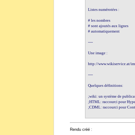
Listes numérotées :

# les nombres

# sont ajoutés aux lignes

# automatiquement

----

Une image :

http://www.wikiservice.at/im
----

Quelques définitions:

;wiki: un système de publicat
;HTML: raccourci pour Hype
;CDML: raccourci pour Cont
Rendu créé :