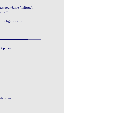
 pour écrire ''italique'',

ue'''''. 

des lignes vides. 

-----------------------------------------

 à puces :

-----------------------------------------

 dans les
