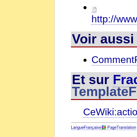
http://www
Voir aussi 
CommentFa
Et sur
Fra
TemplateF
CeWiki:acti
LangueFrançaise
PageTranslation