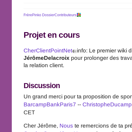
FrèrePinko
DossierContributeurs
Projet en cours
CherClientPointNet
info: Le premier wiki d
JérômeDelacroix
pour prolonger des trava
la relation client.
Discussion
Un grand merci pour ta proposition de spon
BarcampBankParis7
--
ChristopheDucamp
CET
Cher Jérôme,
Nous
te remercions de ta p