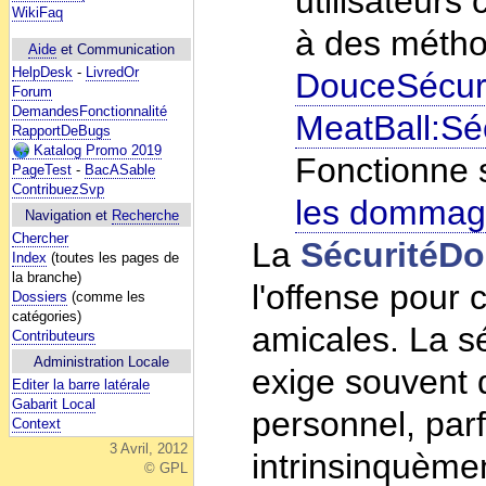
utilisateurs
WikiFaq
à des métho
Aide
et Communication
HelpDesk
-
LivredOr
DouceSécur
Forum
DemandesFonctionnalité
MeatBall:Sé
RapportDeBugs
Katalog Promo 2019
Fonctionne 
PageTest
-
BacASable
ContribuezSvp
les dommag
Navigation et
Recherche
Chercher
La
SécuritéD
Index
(toutes les pages de
la branche)
l'offense pour 
Dossiers
(comme les
catégories)
amicales. La séc
Contributeurs
Administration Locale
exige souvent
Editer la barre latérale
Gabarit Local
personnel, parf
Context
3 Avril, 2012
intrinsinquèmen
© GPL