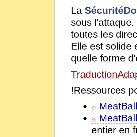
La
SécuritéD
sous l'attaque,
toutes les dire
Elle est solide
quelle forme d'
TraductionAdap
!Ressources pou
MeatBall
MeatBall
entier en 