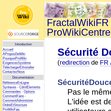
FractalWikiFR 
ProWikiCentre
Introduction
Sécurité 
Accueil
AProposDeWiki
PourquoiProWiki
(
redirection
de
FR 
ExigencesSystème
TéléchargerEtInstaller
ContactezNous
Documentation
SécuritéDouc
RéférenceEnLigne
Syntaxes
-
CdmlElements
Pas le même 
Commandes
-
Options
CommentFaire
-
L'idée est d
CommentAdministrer
OrdreEtStructure
ProWikiFaq