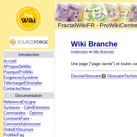
FractalWikiFR - ProWikiCentr
Wiki Branche
(
redirection
de
Wiki Branche
)
Introduction
Accueil
Une page ("page racine") et toutes s
AProposDeWiki
PourquoiProWiki
DossierGlossaire
GlossaireTechni
ExigencesSystème
TéléchargerEtInstaller
ContactezNous
Documentation
RéférenceEnLigne
Syntaxes
-
CdmlElements
Commandes
-
Options
CommentFaire
-
CommentAdministrer
OrdreEtStructure
ProWikiFaq