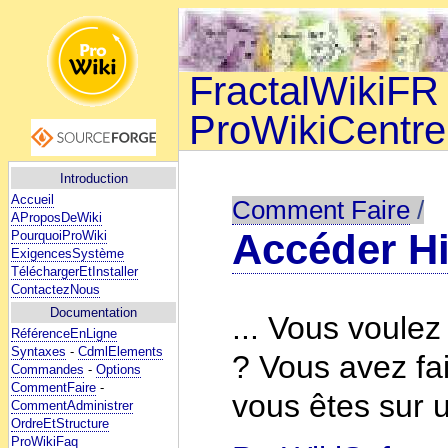
FractalWikiFR 
ProWikiCentre
Introduction
Accueil
Comment Faire
/
AProposDeWiki
Accéder Hi
PourquoiProWiki
ExigencesSystème
TéléchargerEtInstaller
ContactezNous
Documentation
... Vous voulez
RéférenceEnLigne
Syntaxes
-
CdmlElements
? Vous avez fa
Commandes
-
Options
CommentFaire
-
vous êtes sur u
CommentAdministrer
OrdreEtStructure
ProWikiFaq