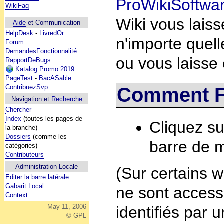
ProWikiSoftwa
WikiFaq
Wiki vous laiss
Aide
et Communication
HelpDesk
-
LivredOr
n'importe quel
Forum
DemandesFonctionnalité
ou vous laisse
RapportDeBugs
Katalog Promo 2019
PageTest
-
BacASable
ContribuezSvp
Comment F
Navigation et
Recherche
Chercher
Index
(toutes les pages de
Cliquez su
la branche)
Dossiers
(comme les
barre de 
catégories)
Contributeurs
Administration Locale
(Sur certains w
Editer la barre latérale
Gabarit Local
ne sont accessi
Context
May 11, 2006
identifiés par 
© GPL