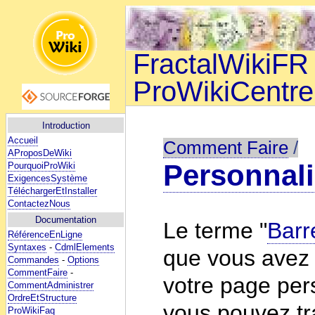
FractalWikiFR 
ProWikiCentre
Introduction
Accueil
Comment Faire
/
AProposDeWiki
Personnali
PourquoiProWiki
ExigencesSystème
TéléchargerEtInstaller
ContactezNous
Documentation
Le terme "
Barr
RéférenceEnLigne
Syntaxes
-
CdmlElements
que vous avez
Commandes
-
Options
CommentFaire
-
votre page per
CommentAdministrer
OrdreEtStructure
vous pouvez tr
ProWikiFaq