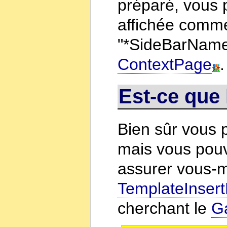
préparé, vous p
affichée comm
"*SideBarNam
ContextPage
.
Est-ce que 
Bien sûr vous
mais vous pouv
assurer vous-m
TemplateInsert
cherchant le
Ga