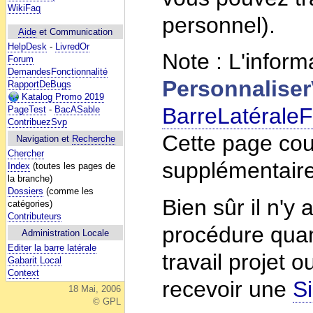
WikiFaq
personnel).
Aide
et Communication
HelpDesk
-
LivredOr
Note : L'infor
Forum
DemandesFonctionnalité
Personnaliser
RapportDeBugs
Katalog Promo 2019
BarreLatéraleF
PageTest
-
BacASable
ContribuezSvp
Cette page cou
Navigation et
Recherche
Chercher
supplémentaire
Index
(toutes les pages de
la branche)
Dossiers
(comme les
Bien sûr il n'y
catégories)
Contributeurs
procédure qua
Administration Locale
Editer la barre latérale
travail projet 
Gabarit Local
Context
recevoir une
S
18 Mai, 2006
© GPL