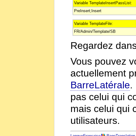
Variable TemplateInsertPassList:
PreInsert;Insert
Variable TemplateFile:
FR/Admin/Template/SB
Regardez dans 
Vous pouvez v
actuellement p
BarreLatérale
.
pas celui qui c
mais celui qui 
utilisateurs.
LangueFrançaise
PageTranslation