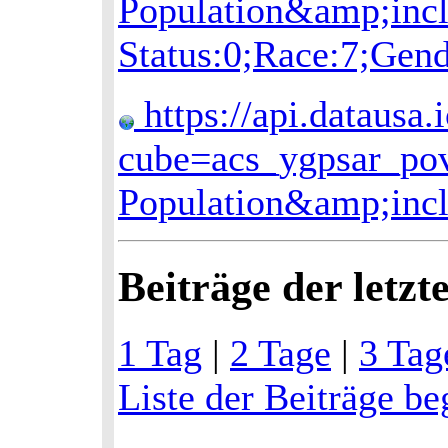
Population&amp;inc
Status:0;Race:7;Gend
https://api.datausa.
cube=acs_ygpsar_po
Population&amp;inc
Beiträge der letzt
1 Tag
|
2 Tage
|
3 Tag
Liste der Beiträge b