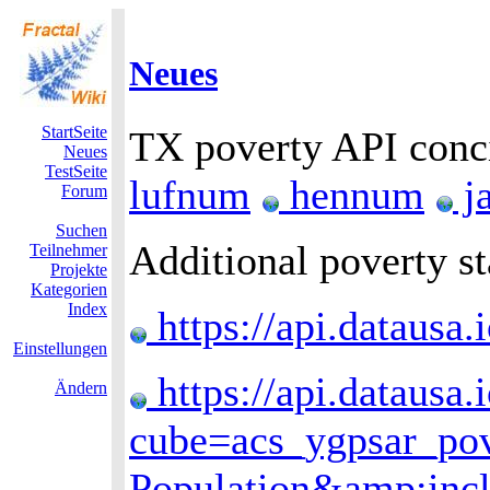
Neues
StartSeite
TX poverty API con
Neues
TestSeite
lufnum
hennum
j
Forum
Suchen
Additional poverty st
Teilnehmer
Projekte
Kategorien
Index
https://api.dataus
Einstellungen
https://api.datausa.
Ändern
cube=acs_ygpsar_po
Population&amp;inc