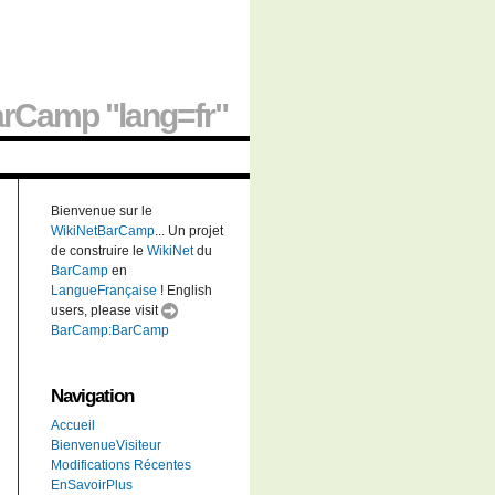
rCamp "lang=fr"
Bienvenue sur le
WikiNetBarCamp
... Un projet
de construire le
WikiNet
du
BarCamp
en
LangueFrançaise
! English
users, please visit
BarCamp:BarCamp
Navigation
Accueil
BienvenueVisiteur
Modifications Récentes
EnSavoirPlus