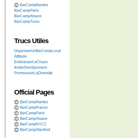
BarCampNantes
BarCampParis
BarCampAlsace
BarCampTunis
Trucs Utiles
OrganiserUnBarCampLocal
Attitude
EmbrasserLeChaos
InviterDesSponsors
PromouvoirLaDiversité
Official Pages
BarCampNantes
BarCampFrance
BarCampParis
BarCampAlsace
BarCampNYC2
BarCampStanford