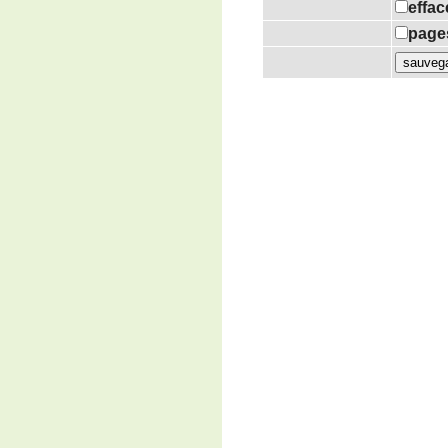
effac
pages