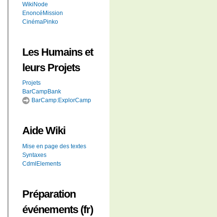
WikiNode
EnoncéMission
CinémaPinko
Les Humains et
leurs Projets
Projets
BarCampBank
BarCamp:ExplorCamp
Aide
Wiki
Mise en page des textes
Syntaxes
CdmlElements
Préparation
événements (fr)