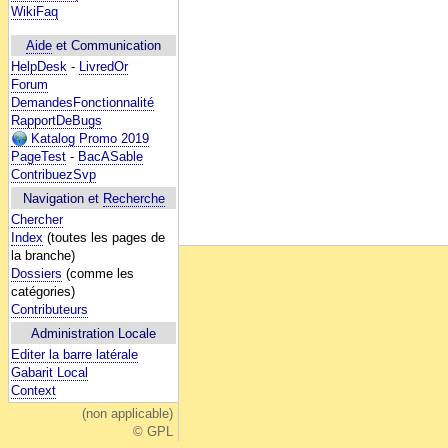
WikiFaq
Aide
et Communication
HelpDesk
-
LivredOr
Forum
DemandesFonctionnalité
RapportDeBugs
Katalog Promo 2019
PageTest
-
BacASable
ContribuezSvp
Navigation et
Recherche
Chercher
Index
(toutes les pages de
la branche)
Dossiers
(comme les
catégories)
Contributeurs
Administration Locale
Editer la barre latérale
Gabarit Local
Context
(non applicable)
© GPL