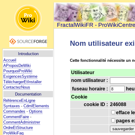
FractalWikiFR - ProWikiCentr
Nom utilisateur ex
Introduction
Accueil
Cette fonctionnalité nécessite un n
AProposDeWiki
PourquoiProWiki
Utilisateur
ExigencesSystème
nom utilisateur :
TéléchargerEtInstaller
ContactezNous
fuseau horaire :
heur
Documentation
Cookie
RéférenceEnLigne
cookie ID :
246088
Syntaxes
-
CdmlElements
Commandes
-
Options
efface l
CommentFaire
-
pages ex
CommentAdministrer
OrdreEtStructure
ProWikiFaq