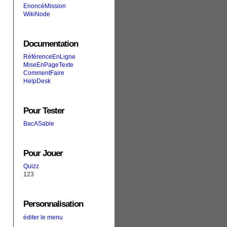
EnoncéMission
WikiNode
Documentation
RéférenceEnLigne
MiseEnPageTexte
CommentFaire
HelpDesk
Pour Tester
BacASable
Pour Jouer
Quizz
123
Personnalisation
éditer le menu