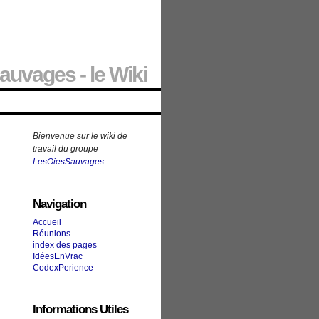
auvages - le Wiki
Bienvenue sur le wiki de
travail du groupe
LesOiesSauvages
Navigation
Accueil
Réunions
index des pages
IdéesEnVrac
CodexPerience
Informations Utiles