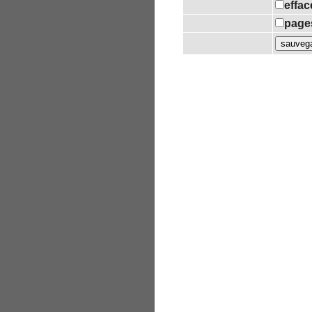
effac
pages