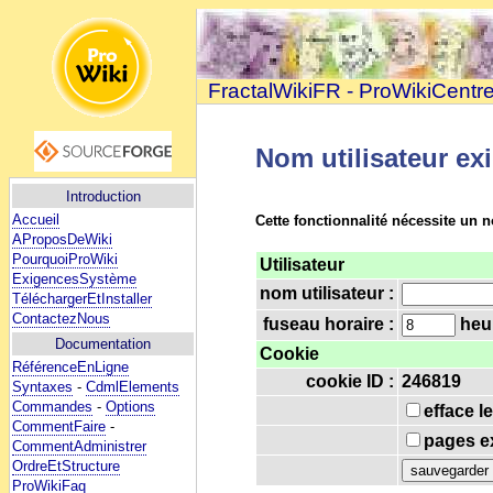
FractalWikiFR - ProWikiCentr
Nom utilisateur ex
Introduction
Accueil
Cette fonctionnalité nécessite un n
AProposDeWiki
PourquoiProWiki
Utilisateur
ExigencesSystème
nom utilisateur :
TéléchargerEtInstaller
ContactezNous
fuseau horaire :
heur
Documentation
Cookie
RéférenceEnLigne
cookie ID :
246819
Syntaxes
-
CdmlElements
Commandes
-
Options
efface l
CommentFaire
-
pages ex
CommentAdministrer
OrdreEtStructure
ProWikiFaq