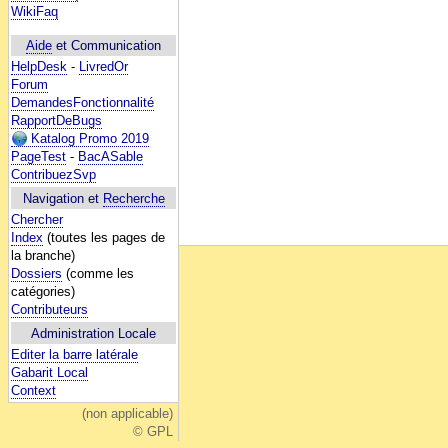
WikiFaq
Aide
et Communication
HelpDesk
-
LivredOr
Forum
DemandesFonctionnalité
RapportDeBugs
Katalog Promo 2019
PageTest
-
BacASable
ContribuezSvp
Navigation et
Recherche
Chercher
Index
(toutes les pages de
la branche)
Dossiers
(comme les
catégories)
Contributeurs
Administration Locale
Editer la barre latérale
Gabarit Local
Context
(non applicable)
© GPL