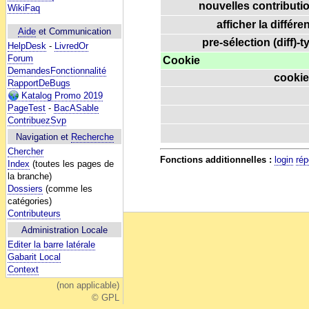
nouvelles contributio
WikiFaq
afficher la différe
Aide
et Communication
pre-sélection (diff)-t
HelpDesk
-
LivredOr
Forum
Cookie
DemandesFonctionnalité
cookie
RapportDeBugs
Katalog Promo 2019
PageTest
-
BacASable
ContribuezSvp
Navigation et
Recherche
Chercher
Fonctions additionnelles :
login
rép
Index
(toutes les pages de
la branche)
Dossiers
(comme les
catégories)
Contributeurs
Administration Locale
Editer la barre latérale
Gabarit Local
Context
(non applicable)
© GPL