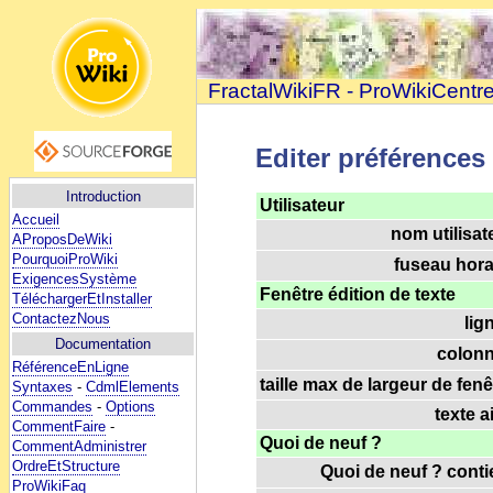
FractalWikiFR - ProWikiCentr
Editer préférences
Introduction
Utilisateur
Accueil
nom utilisat
AProposDeWiki
PourquoiProWiki
fuseau horai
ExigencesSystème
Fenêtre édition de texte
TéléchargerEtInstaller
ContactezNous
lig
Documentation
colonn
RéférenceEnLigne
taille max de largeur de fenê
Syntaxes
-
CdmlElements
Commandes
-
Options
texte a
CommentFaire
-
Quoi de neuf ?
CommentAdministrer
OrdreEtStructure
Quoi de neuf ? contie
ProWikiFaq