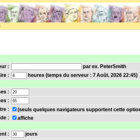
e
eur :
par ex. PeterSmith
re :
heures (temps du serveur : 7 Août, 2026 22:45)
nes :
es :
tre :
(seuls quelques navigateurs supportent cette optio
ide :
affiche
nt :
jours