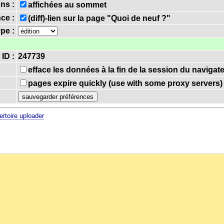
ns :
affichées au sommet
nce :
(diff)-lien sur la page "Quoi de neuf ?"
ype :
 ID :
247739
efface les données à la fin de la session du navigat
pages expire quickly (use with some proxy servers)
ertoire uploader