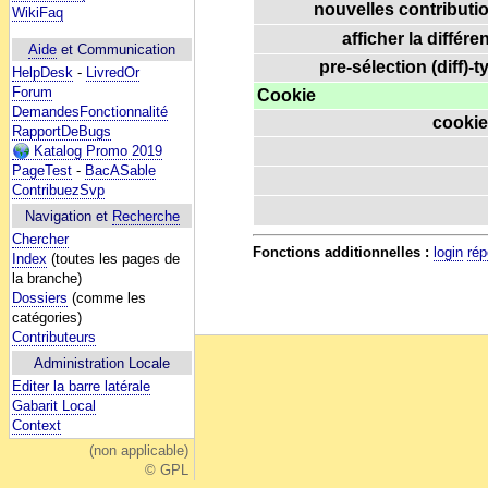
nouvelles contributio
WikiFaq
afficher la différe
Aide
et Communication
pre-sélection (diff)-t
HelpDesk
-
LivredOr
Forum
Cookie
DemandesFonctionnalité
cookie
RapportDeBugs
Katalog Promo 2019
PageTest
-
BacASable
ContribuezSvp
Navigation et
Recherche
Chercher
Fonctions additionnelles :
login
rép
Index
(toutes les pages de
la branche)
Dossiers
(comme les
catégories)
Contributeurs
Administration Locale
Editer la barre latérale
Gabarit Local
Context
(non applicable)
© GPL