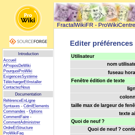
FractalWikiFR - ProWikiCentr
Editer préférences
Introduction
Utilisateur
Accueil
nom utilisat
AProposDeWiki
PourquoiProWiki
fuseau horai
ExigencesSystème
Fenêtre édition de texte
TéléchargerEtInstaller
ContactezNous
lig
Documentation
colonn
RéférenceEnLigne
taille max de largeur de fenê
Syntaxes
-
CdmlElements
Commandes
-
Options
texte a
CommentFaire
-
Quoi de neuf ?
CommentAdministrer
OrdreEtStructure
Quoi de neuf ? contie
ProWikiFaq