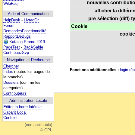
nouvelles contributio
WikiFaq
afficher la différe
Aide
et Communication
pre-sélection (diff)-t
HelpDesk
-
LivredOr
Forum
Cookie
DemandesFonctionnalité
cookie
RapportDeBugs
Katalog Promo 2019
PageTest
-
BacASable
ContribuezSvp
Navigation et
Recherche
Chercher
Fonctions additionnelles :
login
rép
Index
(toutes les pages de
la branche)
Dossiers
(comme les
catégories)
Contributeurs
Administration Locale
Editer la barre latérale
Gabarit Local
Context
(non applicable)
© GPL