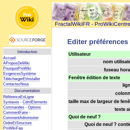
FractalWikiFR - ProWikiCentr
Editer préférences
Introduction
Utilisateur
Accueil
nom utilisat
AProposDeWiki
PourquoiProWiki
fuseau horai
ExigencesSystème
Fenêtre édition de texte
TéléchargerEtInstaller
ContactezNous
lig
Documentation
colonn
RéférenceEnLigne
taille max de largeur de fenê
Syntaxes
-
CdmlElements
Commandes
-
Options
texte a
CommentFaire
-
Quoi de neuf ?
CommentAdministrer
OrdreEtStructure
Quoi de neuf ? contie
ProWikiFaq